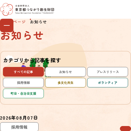
本文へ移動
トップページ
お知らせ
お知らせ
カテゴリから記事を探す
すべての記事
お知らせ
プレスリリース
採用情報
多文化共生
ボランティア
町会・自治会支援
2026年08月07日
採用情報