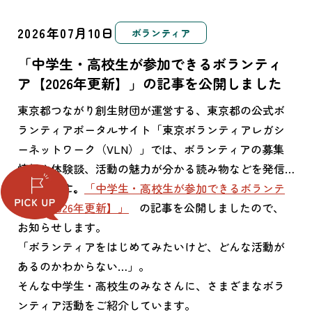
2026年07月10日
ボランティア
「中学生・高校生が参加できるボランティ
ア【2026年更新】」の記事を公開しました
東京都つながり創生財団が運営する、東京都の公式ボ
ランティアポータルサイト「東京ボランティアレガシ
ーネットワーク（VLN）」では、ボランティアの募集
情報や体験談、活動の魅力が分かる読み物などを発信
しています。
今回新たに、
「中学生・高校生が参加できるボランテ
ィア【2026年更新】」
の記事を公開しましたので、
お知らせします。
「ボランティアをはじめてみたいけど、どんな活動が
あるのかわからない…」。
そんな中学生・高校生のみなさんに、さまざまなボラ
ンティア活動をご紹介しています。